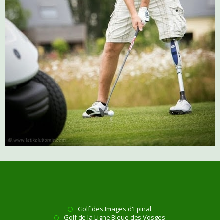
Golf des Images d'Epinal
Golf de la Ligne Bleue des Vosges